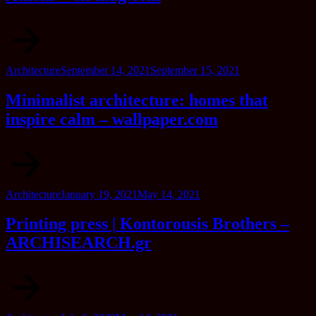
Category
Posted
Architecture
September 14, 2021
September 15, 2021
on
Minimalist architecture: homes that
inspire calm – wallpaper.com
Category
Posted
Architecture
January 19, 2021
May 14, 2021
on
Printing press | Kontorousis Brothers –
ARCHISEARCH.gr