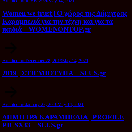
Category
Posted
Architecture
July 6, 2020
May 14, 2021
on
Women we trust | O χώρος της Δήμητρας
Καραμπελιά για την τέχνη και για τα
παιδιά – WOMENONTOP.gr
Category
Posted
Architecture
December 28, 2019
May 14, 2021
on
2019 | ΣΤΙΓΜΙΟΤΥΠΑ – SLUS.gr
Category
Posted
Architecture
January 27, 2019
May 14, 2021
on
ΔΗΜΗΤΡΑ ΚΑΡΑΜΠΕΛΙΑ | PROFILE
PICSX33 – SLUS.gr