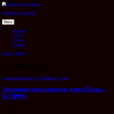
Skip
to
Demetra Karampelia
content
Menu
Portfolio
About
Stories
Contact
Privacy Policy
Architecture
Category
Posted
Architecture
March 5, 2025
March 5, 2025
on
Αποκατάσταση κατοικίας στην Πλάκα –
ΚΤΗΡΙΟ