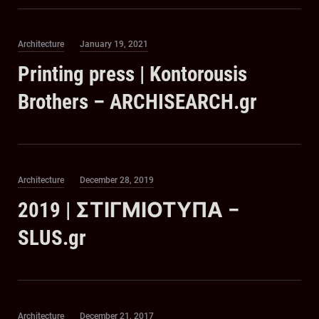
Category
Posted
Architecture
January 19, 2021
on
Printing press | Kontorousis
Brothers – ARCHISEARCH.gr
Category
Posted
Architecture
December 28, 2019
on
2019 | ΣΤΙΓΜΙΟΤΥΠΑ –
SLUS.gr
Category
Posted
Architecture
December 21, 2017