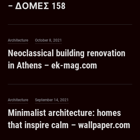
– ΔΟΜΕΣ 158
Category
Posted
Architecture
October 8, 2021
on
Neoclassical building renovation
in Athens – ek-mag.com
Category
Posted
Architecture
September 14, 2021
on
Minimalist architecture: homes
that inspire calm – wallpaper.com