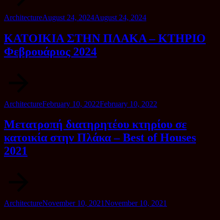
Category
Posted
Architecture
August 24, 2024
August 24, 2024
on
ΚΑΤΟΙΚΙΑ ΣΤΗΝ ΠΛΑΚΑ – ΚΤΗΡΙΟ
Φεβρουάριος 2024
Category
Posted
Architecture
February 10, 2022
February 10, 2022
on
Μετατροπή διατηρητέου κτηρίου σε
κατοικία στην Πλάκα – Best of Houses
2021
Category
Posted
Architecture
November 10, 2021
November 10, 2021
on