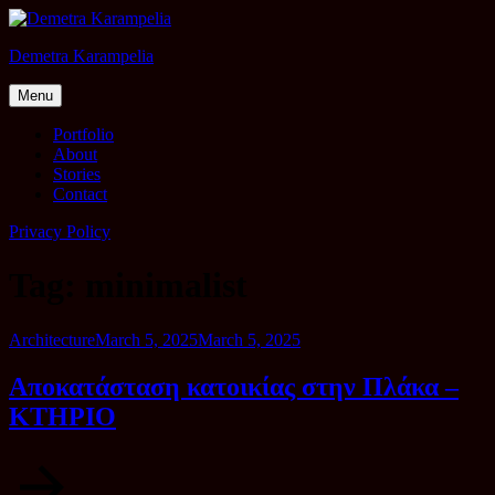
Skip
to
Demetra Karampelia
content
Menu
Portfolio
About
Stories
Contact
Privacy Policy
Tag:
minimalist
Category
Posted
Architecture
March 5, 2025
March 5, 2025
on
Αποκατάσταση κατοικίας στην Πλάκα –
ΚΤΗΡΙΟ