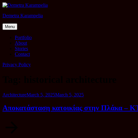
Skip
to
Demetra Karampelia
content
Menu
Portfolio
About
Stories
Contact
Privacy Policy
Tag:
historical architecture
Category
Posted
Architecture
March 5, 2025
March 5, 2025
on
Αποκατάσταση κατοικίας στην Πλάκα – 