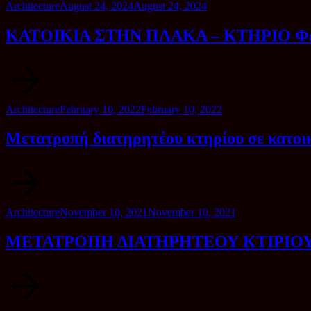
Category
Posted
Architecture
August 24, 2024
August 24, 2024
on
ΚΑΤΟΙΚΙΑ ΣΤΗΝ ΠΛΑΚΑ – ΚΤΗΡΙΟ Φεβ
Category
Posted
Architecture
February 10, 2022
February 10, 2022
on
Μετατροπή διατηρητέου κτηρίου σε κατοικ
Category
Posted
Architecture
November 10, 2021
November 10, 2021
on
ΜΕΤΑΤΡΟΠΗ ΔΙΑΤΗΡΗΤΕΟΥ ΚΤΙΡΙΟΥ 