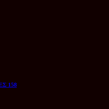
Σ 158