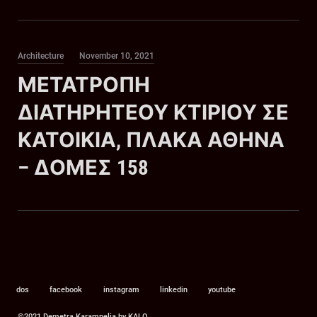
Category
Posted
Architecture
November 10, 2021
on
ΜΕΤΑΤΡΟΠΗ
ΔΙΑΤΗΡΗΤΕΟΥ ΚΤΙΡΙΟΥ ΣΕ
ΚΑΤΟΙΚΙΑ, ΠΛΑΚΑ ΑΘΗΝΑ
– ΔΟΜΕΣ 158
dos
facebook
instagram
linkedin
youtube
©2021 Demetra Karampelia by
KALO